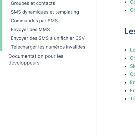
Co
Groupes et contacts
C
SMS dynamiques et templating
Commandes par SMS
Le
Envoyer des MMS
Envoyer des SMS à un fichier CSV
Télécharger les numéros invalides
Le
Documentation pour les
Gr
développeurs
S
C
E
En
Té